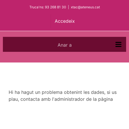
Skip
Truca'ns: 93 268 81 30
|
xtac@ateneus.cat
to
content
Accedeix
Anar a
Hi ha hagut un problema obtenint les dades, si us
plau, contacta amb l'administrador de la pàgina