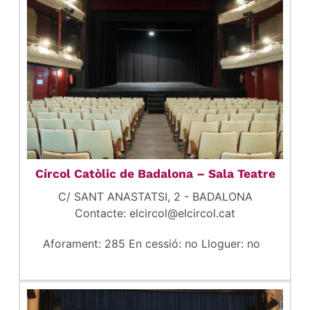
Círcol Catòlic de Badalona – Sala Teatre
C/ SANT ANASTATSI, 2 - BADALONA
Contacte: elcircol@elcircol.cat
Aforament: 285 En cessió: no Lloguer: no