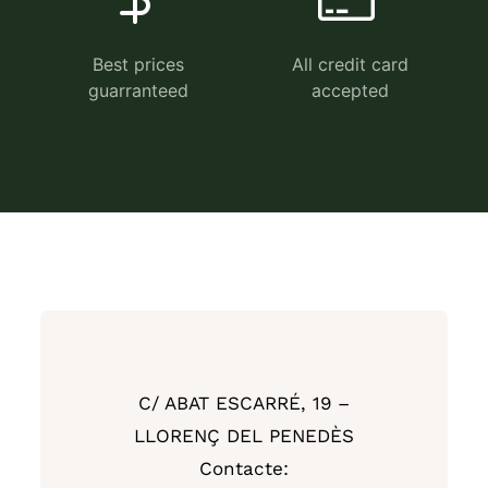
Best prices
All credit card
guarranteed
accepted
C/ ABAT ESCARRÉ, 19 –
LLORENÇ DEL PENEDÈS
Contacte: