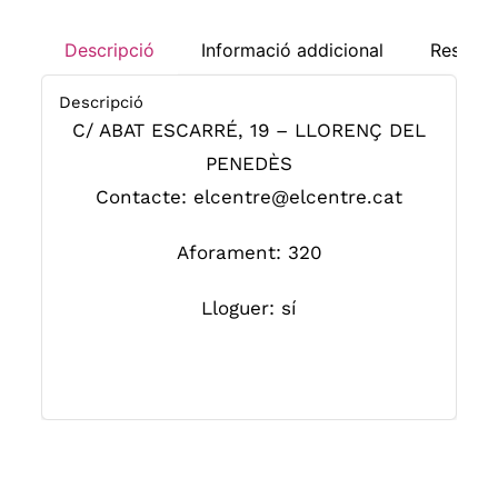
Descripció
Informació addicional
Resseny
Descripció
C/ ABAT ESCARRÉ, 19 – LLORENÇ DEL
PENEDÈS
Contacte: elcentre@elcentre.cat
Aforament: 320
Lloguer: sí