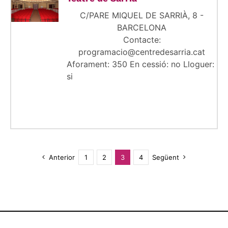
C/PARE MIQUEL DE SARRIÀ, 8 -
BARCELONA
Contacte:
programacio@centredesarria.cat
Aforament: 350 En cessió: no Lloguer:
si
Anterior
1
2
3
4
Següent