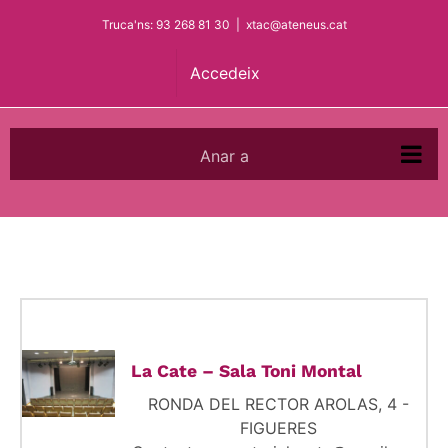
Skip
Truca'ns: 93 268 81 30
|
xtac@ateneus.cat
to
content
Accedeix
Anar a
La Cate – Sala Toni Montal
RONDA DEL RECTOR AROLAS, 4 -
FIGUERES